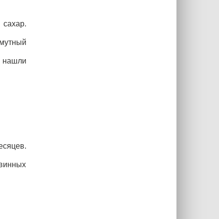
 сахар.
 мутный
д нашли
есяцев.
 винных