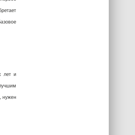
бретает
базовое
х лет и
лучшим
, нужен