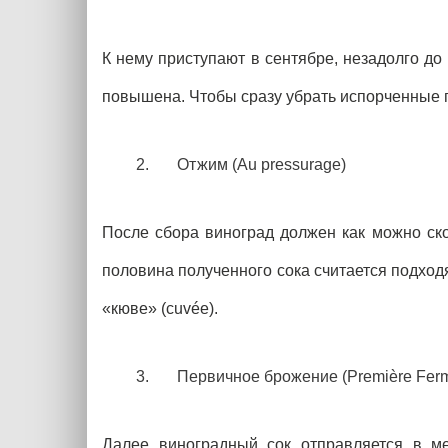
К нему приступают в сентябре, незадолго до 
повышена. Чтобы сразу убрать испорченные п
Отжим (Au pressurage)
После сбора виноград должен как можно ско
половина полученного сока считается подход
«кюве» (cuvée).
Первичное брожение (Première Ferm
Далее виноградный сок отправляется в ме