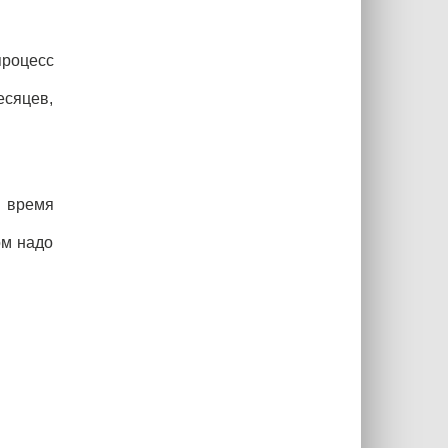
процесс
есяцев,
е время
ом надо