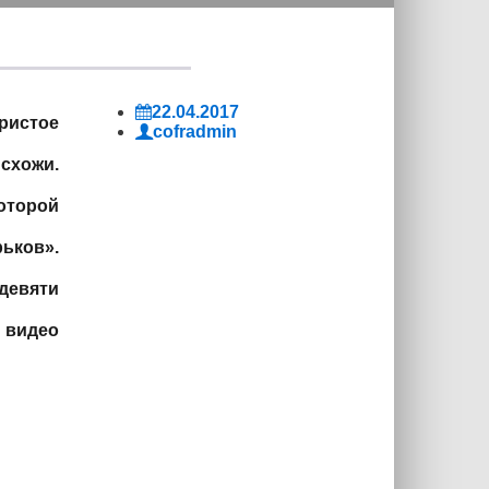
22.04.2017
ристое
cofradmin
 схожи.
оторой
ьков».
девяти
 видео