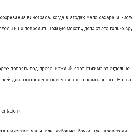
созревания винограда, когда в ягодах мало сахара, а кисл
лоды и не повредить нежную мякоть, делают это только вр
рее попасть под пресс. Каждый сорт отжимают отдельно.
ящей для изготовления качественного шампанского. Его н
entation)
таллические чаны или дубовые бочки, где происходит