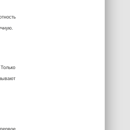
отность
учную.
 Только
азывают
 первое