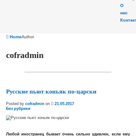
О
нас
Контак
Home
Author
cofradmin
Русские пьют коньяк по-царски
Posted by
cofradmin
on
21.05.2017
Без рубрики
Любой иностранец бывает очень сильно удивлен, если ему