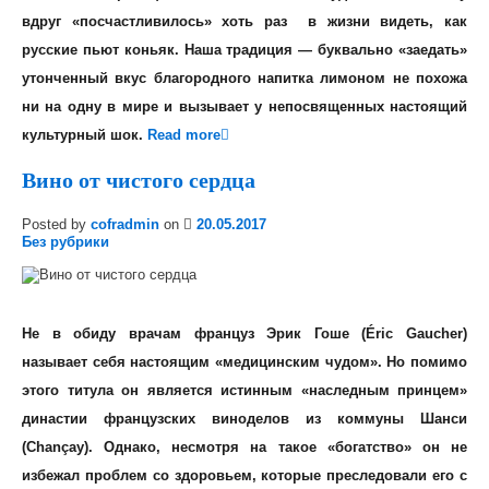
вдруг «посчастливилось» хоть раз в жизни видеть,
как
русские пьют коньяк
. Наша традиция — буквально «заедать»
утонченный вкус благородного напитка лимоном не похожа
ни на одну в мире и вызывает у непосвященных настоящий
культурный шок.
Read more
Вино от чистого сердца
Posted by
cofradmin
on
20.05.2017
Без рубрики
Не в обиду врачам француз Эрик Гоше (Éric Gaucher)
называет себя настоящим «медицинским чудом». Но помимо
этого титула он является истинным «наследным принцем»
династии французских виноделов из коммуны Шанси
(Chançay). Однако, несмотря на такое «богатство» он не
избежал проблем со здоровьем, которые преследовали его с