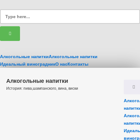
Алкогольные напитки
Алкогольные напитки
Идеальный виноградник
О нас
Контакты
Алкогольные напитки
История: пива,шампанского, вина, виски
Алког
напитк
Алког
напитк
Идеал
виногр