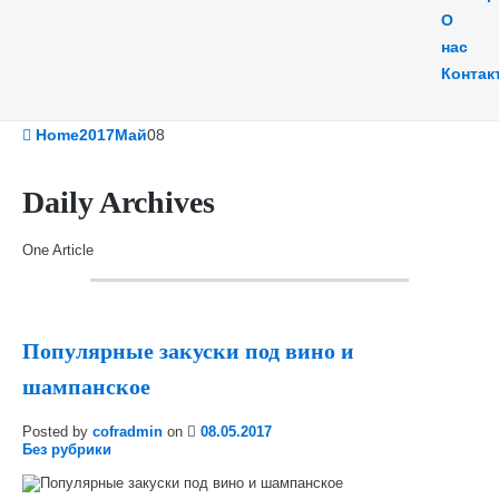
О
нас
Контак
Home
2017
Май
08
Daily Archives
One Article
Популярные закуски под вино и
шампанское
Posted by
cofradmin
on
08.05.2017
Без рубрики