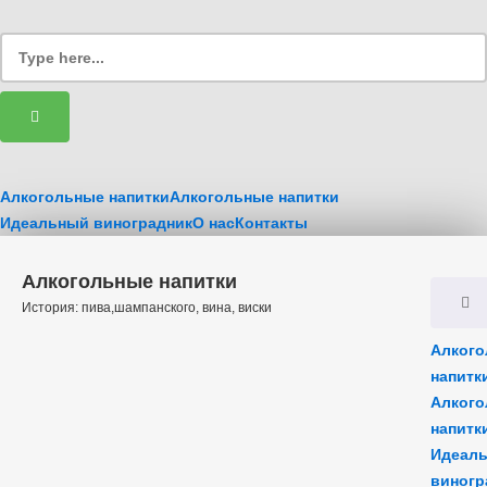
Алкогольные напитки
Алкогольные напитки
Идеальный виноградник
О нас
Контакты
Алкогольные напитки
История: пива,шампанского, вина, виски
Алког
напитк
Алког
напитк
Идеал
виногр