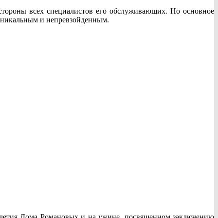
 стороны всех специалистов его обслуживающих. Но основное
ь уникальным и непревзойденным.
0-летия Дома Романовых и на ужине, посвященном заключению