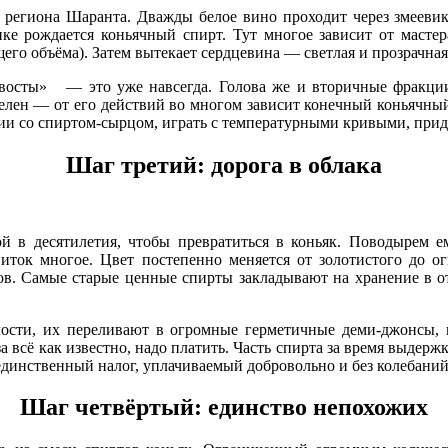
ы региона Шаранта. Дважды белое вино проходит через змееви
е рождается коньячный спирт. Тут многое зависит от мастер
его объёма). Затем вытекает сердцевина — светлая и прозрачна
восты» — это уже навсегда. Голова же и вторичные фракции
елен — от его действий во многом зависит конечный коньячный 
ии со спиртом-сырцом, играть с температурными кривыми, прид
Шаг третий: дорога в облака
 в десятилетия, чтобы превратиться в коньяк. Поводырем е
иток многое. Цвет постепенно меняется от золотистого до о
ров. Самые старые ценные спирты закладывают на хранение в 
лости, их переливают в огромные герметичные деми-джонсы, в
за всё как известно, надо платить. Часть спирта за время выдерж
динственный налог, уплачиваемый добровольно и без колебаний 
Шаг четвёртый: единство непохожих