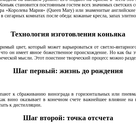
оньяк становится постоянным гостем всех значимых светских соб
ера «Королева Мария» (Queen Mary) или знаменитые английские с
 сигарных комнатах после обеда: кожаные кресла, запах элитно
Технология изготовления коньяка
имый цвет, который может варьироваться от светло-янтарного 
, что он имеет явное божественное происхождение. Но как бы э
веческой мысли. Этот поистине творческий процесс можно разде
Шаг первый: жизнь до рождения
упают к сбраживанию винограда в горизонтальных или пневмат
как вино оказывает в конечном счете важнейшее влияние на к
пать к дистилляции.
Шаг второй: точка отсчета