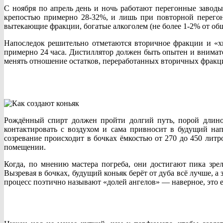
С ноября по апрель день и ночь работают перегонные завод
крепостью примерно 28-32%, и лишь при повторной перегонк
вытекающие фракции, богатые алкоголем (не более 1-2% от общ
Напоследок решительно отметаются вторичное фракции и «х
примерно 24 часа. Дистиллятор должен быть опытен и внимат
менять отношение остатков, переработанных вторичных фракц
Рождённый спирт должен пройти долгий путь, порой длиной
контактировать с воздухом и сама привносит в будущий нап
созревание происходит в бочках ёмкостью от 270 до 450 лит
помещении.
Когда, по мнению мастера погреба, они достигают пика зре
Вызревая в бочках, будущий коньяк берёт от дуба всё лучше, а 
процесс поэтично называют «долей ангелов» — наверное, это е