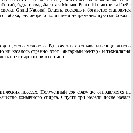
ытий, будь то свадьба князя Монако Ренье III и актрисы Грейс
качки Grand National. Власть, роскошь и богатство становятся
го табака, разговоры о политике и непременно пузатый бокал с
до густого медового. Вдыхая запах коньяка из специального
то ни казалось странно, этот «янтарный нектар» и
технология
лить на четыре основных этапа.
ических прессах. Полученный сок сразу же отправляется на
ачество коньячного спирта. Спустя три недели после начала