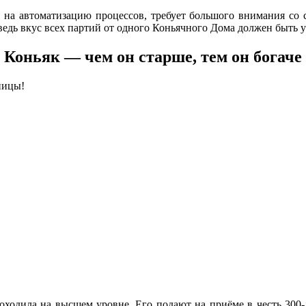
я на автоматизацию процессов, требует большого внимания со
, ведь вкус всех партий от одного Коньячного Дома должен быт
Коньяк — чем он старше, тем он богаче
ницы!
роходила на высшем уровне. Его подают на приёме в честь 30