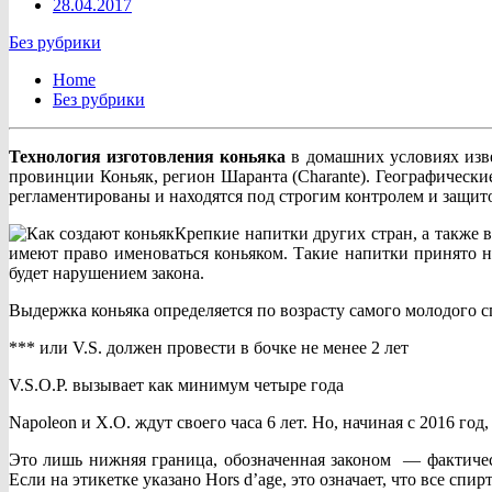
28.04.2017
Без рубрики
Home
Без рубрики
Технология изготовления коньяка
в домашних условиях изве
провинции Коньяк, регион Шаранта (Charante). Географически
регламентированы и находятся под строгим контролем и защито
Крепкие напитки других стран, а также
имеют право именоваться коньяком. Такие напитки принято н
будет нарушением закона.
Выдержка коньяка определяется по возрасту самого молодого с
*** или V.S. должен провести в бочке не менее 2 лет
V.S.O.P. вызывает как минимум четыре года
Napoleon и X.O. ждут своего часа 6 лет. Но, начиная с 2016 год,
Это лишь нижняя граница, обозначенная законом — фактическ
Если на этикетке указано Hors d’age, это означает, что все сп