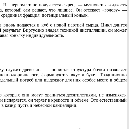
к. На первом этапе получается сырец — мутноватая жидкость
а, который сам решает, что лишнее. Он отсекает «голову» —
я срединная фракция, потенциальный коньяк.
 вновь подаются в куб с новой партией сырца. Цикл длится
результат. Виртуозно владея техникой дистилляции, он может
авая коньяку индивидуальность.
му служит древесина — пористая структура бочки позволяет
гненно-коричневого, формируются вкус и букет. Традиционно
отдельный погреб или выделяют для них особое место в общем
 которых они могут храниться десятилетиями, не изменяясь.
ки испаряется, он теряет в крепости и объёме. Это естественный
в казну, пусть и небесной канцелярии.