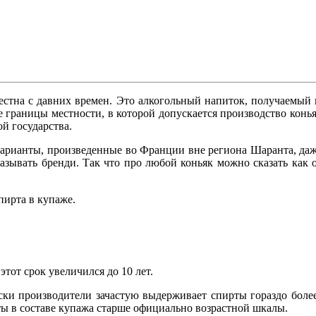
стна с давних времен. Это алкогольный напиток, получаемый 
е границы местности, в которой допускается производство конья
й государства.
 варианты, произведенные во Франции вне региона Шаранта, да
азывать бренди. Так что про любой коньяк можно сказать как 
пирта в купаже.
 этот срок увеличился до 10 лет.
и производители зачастую выдерживает спирты гораздо более 
ирты в составе купажа старше официально возрастной шкалы.