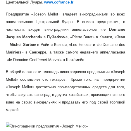
Центральной Луары.
www.cofrance.fr
Предприятие «Joseph Mellot» владеет виноградниками во всех
аппелласьонах Центральной Луары. В список предприятия, в
частности, входят виноградники аппеласьонов «le
Domaine
Jacques
Marchand
»
в Пуйи-Фюме, «Pierre Duret» в Квинси,
«
Jean
—
Michel
Sorbe
»
в Ройи и Квинси, «Les Emois» и «le Domaine des
Mariniers» в Сансерре, а также самого недавнего аппелласьона
«le Domaine Geoffrenet-Morval» в Шатёмейа.
В общей сложности площадь виноградников предприятия «Joseph
Mellot» составляет сто гектаров. Кроме того, на предприятия
«Joseph Mellot» достаточно производственных средств для того,
чтобы закупать виноград в других хозяйствах, производит из него
вино на своих винодельнях и продавать его под своей торговой
маркой.