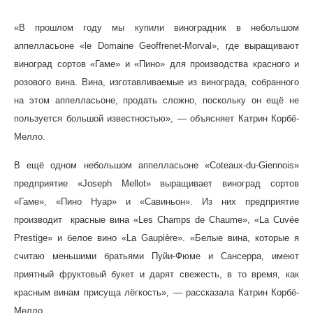
«В прошлом году мы купили виноградник в небольшом
аппелласьоне «le Domaine Geoffrenet-Morval», где выращивают
виноград сортов «Гаме» и «Пино» для производства красного и
розового вина. Вина, изготавливаемые из винограда, собранного
на этом аппелласьоне, продать сложно, поскольку он ещё не
пользуется большой известностью», — объясняет Катрин Корбё-
Мелло.
В ещё одном небольшом аппелласьоне «Coteaux-du-Giennois»
предприятие «Joseph Mellot» выращивает виноград сортов
«Гаме», «Пино Нуар» и «Савиньон». Из них предприятие
производит красные вина «Les Champs de Chaume», «La Cuvée
Prestige» и белое вино «La Gaupière». «Белые вина, которые я
считаю меньшими братьями Пуйи-Фюме и Сансерра, имеют
приятный фруктовый букет и дарят свежесть, в то время, как
красным винам присуща лёгкость», — рассказала Катрин Корбё-
Мелло.