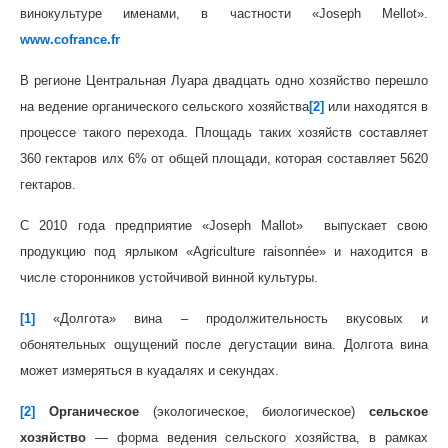
винокультуре именами, в частности «Joseph Mellot».
www.cofrance.fr
В регионе Центральная Луара двадцать одно хозяйство перешло
на ведение органического сельского хозяйства
[2]
или находятся в
процессе такого перехода. Площадь таких хозяйств составляет
360 гектаров илx 6% от общей площади, которая составляет 5620
гектаров.
C 2010 года предприятие «Joseph Mallot» выпускает свою
продукцию под ярлыком «Agriculture raisonnée» и находится в
числе сторонников устойчивой винной культуры.
[1]
«Долгота» вина – продолжительность вкусовых и
обонятельных ощущений после дегустации вина. Долгота вина
может измеряться в куадалях и секундах.
[2]
Органическое
(экологическое, биологическое)
сельское
хозяйство
— форма ведения сельского хозяйства, в рамках