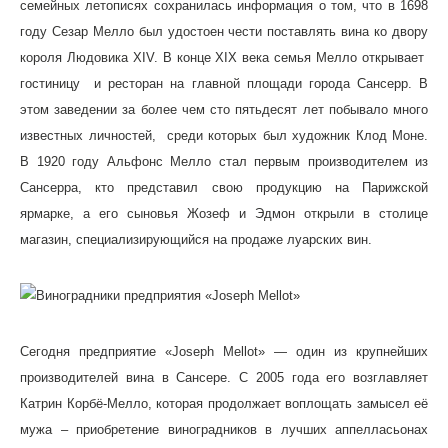
семейных летописях сохранилась информация о том, что в 1698
году Сезар Мелло был удостоен чести поставлять вина ко двору
короля Людовика XIV. В конце XIX века семья Мелло открывает
гостиницу и ресторан на главной площади города Сансерр. В
этом заведении за более чем сто пятьдесят лет побывало много
известных личностей, среди которых был художник Клод Моне.
В 1920 году Альфонс Мелло стал первым производителем из
Сансерра, кто представил свою продукцию на Парижской
ярмарке, а его сыновья Жозеф и Эдмон открыли в столице
магазин, специализирующийся на продаже луарских вин.
Сегодня предприятие «Joseph Mellot» — один из крупнейших
производителей вина в Сансере. С 2005 года его возглавляет
Катрин Корбё-Мелло, которая продолжает воплощать замысел её
мужа – приобретение виноградников в лучших аппелласьонах