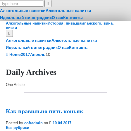
Алкогольные напитки
Алкогольные напитки
Идеальный виноградник
О нас
Контакты
Алкогольные напитки
История: пива,шампанского, вина,
виски
Алкогольные напитки
Алкогольные напитки
Идеальный виноградник
О нас
Контакты
Home
2017
Апрель
10
Daily Archives
One Article
Как правильно пить коньяк
Posted by
cofradmin
on
10.04.2017
Без рубрики