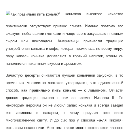
У коньяков высокого качества
практически отсутствует привкус спирта. Именно поэтому его
смакуют небольшими глотками и чаще всего закусывают нежным
сыром или шоколадом. Американцы привнесли традицию
употребления коньяка и кофе, которая прижилась по всему миру:
пару капель коньяка добавляют в горячий напиток, чтобы он
наполнился пикантным вкусом и ароматом.
Зачастую десерты считаются лучшей коньячной закуской, в то
время как множество знатоков утверждают, что единственный
способ,
как правильно пить коньяк
—
с лимоном
. Отчасти
данная традиция пришла к нам со времен Николая II. По
некоторым версиям он не любил запах коньяка и всегда заедал
его лимоном с сахаром, к чему приучил всю свою
многочисленную свиту. И до сих пор у способа «а-ля Николя»
есть свои поклонники. Меж тем, также много противников данного