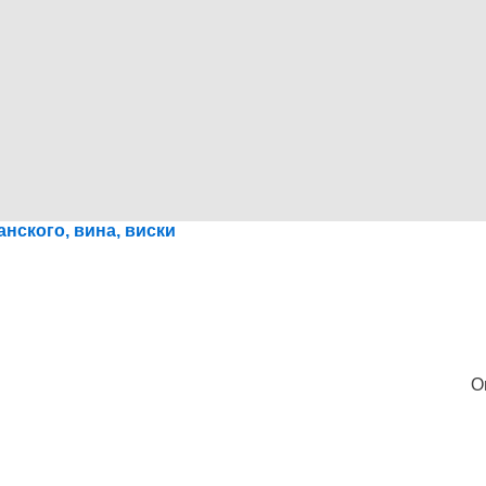
нского, вина, виски
O