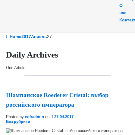
О
нас
Контак
Home
2017
Апрель
27
Daily Archives
One Article
Шампанское Roederer Cristal: выбор
российского императора
Posted by
cofradmin
on
27.04.2017
Без рубрики