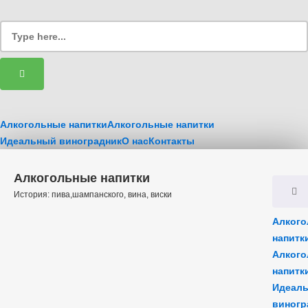
Алкогольные напитки
Алкогольные напитки
Идеальный виноградник
О нас
Контакты
Алкогольные напитки
История: пива,шампанского, вина, виски
Алког
напитк
Алког
напитк
Идеал
виногр