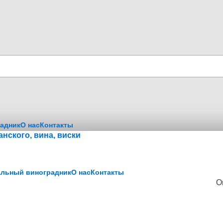
адник
О нас
Контакты
нского, вина, виски
льный виноградник
О нас
Контакты
O