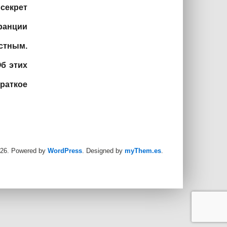
секрет
ранции
стным.
Об этих
раткое
26.
Powered by
WordPress
. Designed by
myThem.es
.