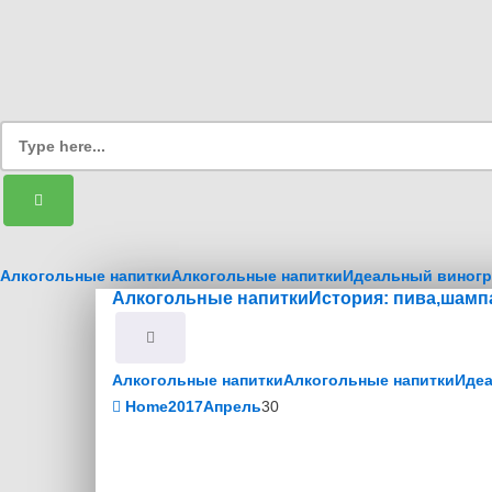
Алкогольные напитки
Алкогольные напитки
Идеальный виногр
Алкогольные напитки
История: пива,шампа
Алкогольные напитки
Алкогольные напитки
Идеа
Home
2017
Апрель
30